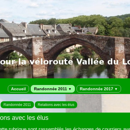
Accueil
Randonnée 2011
Randonnée 2017
▼
▼
Randonnée 2011
Relations avec les élus
ions avec les élus
tte rubrique sont rassemblés les échanges de courriers av