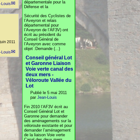
départementale pour la
-Louis
Défense et la
Sécurité des Cyclistes de
l’Aveyron et relais
départemental pour
l’Aveyron de l’AF3V) ont
écrit au président du
Conseil Général de
juin 2011
l’Aveyron avec comme
objet :Demande (...)
-Louis
Conseil général Lot
et Garonne Liaison
Voie verte canal des
deux mers -
Véloroute Vallée du
Lot
Publié le 5 mai 2011
par
Jean-Louis
Fin 2010 l’AF3V écrit au
Conseil Général Lot et
Garonne pour demander
des aménagements sur la
véloroute existante et pour
demander l’aménagement
de la liaison Voie verte
Canal des deux mers