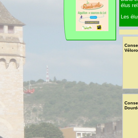
élus re
Les élu
Consei
Véloro
Consei
Dourd