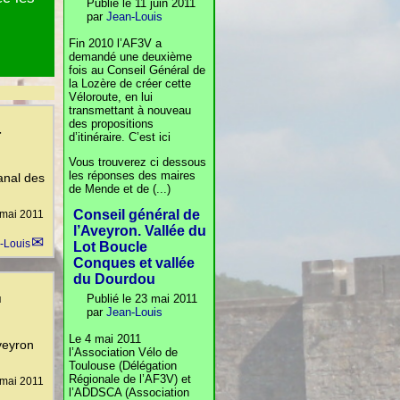
Publié le 11 juin 2011
par
Jean-Louis
Fin 2010 l’AF3V a
demandé une deuxième
fois au Conseil Général de
la Lozère de créer cette
Véloroute, en lui
transmettant à nouveau
des propositions
-
d’itinéraire. C’est ici
Vous trouverez ci dessous
les réponses des maires
canal des
de Mende et de (...)
Conseil général de
 mai 2011
l’Aveyron. Vallée du
-Louis
Lot Boucle
Conques et vallée
du Dourdou
u
Publié le 23 mai 2011
par
Jean-Louis
Le 4 mai 2011
veyron
l’Association Vélo de
Toulouse (Délégation
Régionale de l’AF3V) et
 mai 2011
l’ADDSCA (Association