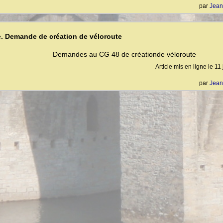
par
Jean
. Demande de création de véloroute
Demandes au CG 48 de créationde véloroute
Article mis en ligne le
11 
par
Jean